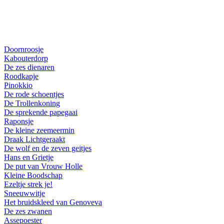
Doornroosje
Kabouterdorp
De zes dienaren
Roodkapje
Pinokkio
De rode schoentjes
De Trollenkoning
De sprekende papegaai
Raponsje
De kleine zeemeermin
Draak Lichtgeraakt
De wolf en de zeven geitjes
Hans en Grietje
De put van Vrouw Holle
Kleine Boodschap
Ezeltje strek je!
Sneeuwwitje
Het bruidskleed van Genoveva
De zes zwanen
Assepoester