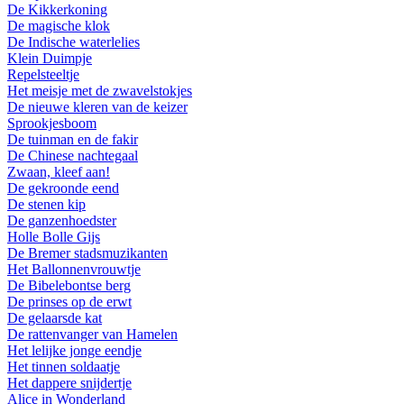
De Kikkerkoning
De magische klok
De Indische waterlelies
Klein Duimpje
Repelsteeltje
Het meisje met de zwavelstokjes
De nieuwe kleren van de keizer
Sprookjesboom
De tuinman en de fakir
De Chinese nachtegaal
Zwaan, kleef aan!
De gekroonde eend
De stenen kip
De ganzenhoedster
Holle Bolle Gijs
De Bremer stadsmuzikanten
Het Ballonnenvrouwtje
De Bibelebontse berg
De prinses op de erwt
De gelaarsde kat
De rattenvanger van Hamelen
Het lelijke jonge eendje
Het tinnen soldaatje
Het dappere snijdertje
Alice in Wonderland