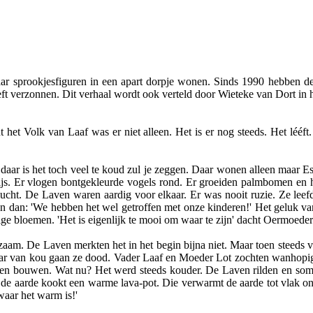
ar sprookjesfiguren in een apart dorpje wonen. Sinds 1990 hebben de
eft verzonnen. Dit verhaal wordt ook verteld door Wieteke van Dort in 
t het Volk van Laaf was er niet alleen. Het is er nog steeds. Het lééf
.daar is het toch veel te koud zul je zeggen. Daar wonen alleen maar Es
js. Er vlogen bontgekleurde vogels rond. Er groeiden palmbomen en h
cht. De Laven waren aardig voor elkaar. Er was nooit ruzie. Ze leefd
dan: 'We hebben het wel getroffen met onze kinderen!' Het geluk van
ge bloemen. 'Het is eigenlijk te mooi om waar te zijn' dacht Oermoede
aam. De Laven merkten het in het begin bijna niet. Maar toen steeds v
maar van kou gaan ze dood. Vader Laaf en Moeder Lot zochten wanhop
den bouwen. Wat nu? Het werd steeds kouder. De Laven rilden en som
 de aarde kookt een warme lava-pot. Die verwarmt de aarde tot vlak on
waar het warm is!'