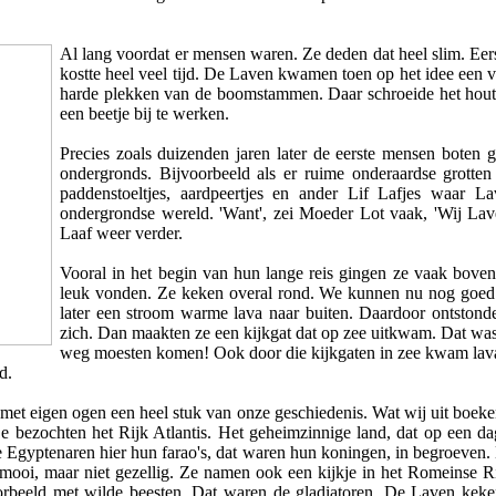
Al lang voordat er mensen waren. Ze deden dat heel slim. Eer
kostte heel veel tijd. De Laven kwamen toen op het idee een v
harde plekken van de boomstammen. Daar schroeide het hout 
een beetje bij te werken.
Precies zoals duizenden jaren later de eerste mensen boten
ondergronds. Bijvoorbeeld als er ruime onderaardse grotten
paddenstoeltjes, aardpeertjes en ander Lif Lafjes waar 
ondergrondse wereld. 'Want', zei Moeder Lot vaak, 'Wij Lav
Laaf weer verder.
Vooral in het begin van hun lange reis gingen ze vaak bove
leuk vonden. Ze keken overal rond. We kunnen nu nog goed
later een stroom warme lava naar buiten. Daardoor ontston
zich. Dan maakten ze een kijkgat dat op zee uitkwam. Dat was
weg moesten komen! Ook door die kijkgaten in zee kwam lava n
d.
met eigen ogen een heel stuk van onze geschiedenis. Wat wij uit boek
e bezochten het Rijk Atlantis. Het geheimzinnige land, dat op een d
 Egyptenaren hier hun farao's, dat waren hun koningen, in begroeven
ooi, maar niet gezellig. Ze namen ook een kijkje in het Romeinse Ri
oorbeeld met wilde beesten. Dat waren de gladiatoren. De Laven kek