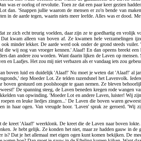
n was er oorlog of revolutie. Toen ze dat een paar keer gezien hadde
er Lot dan. 'Snappen jullie waarom de mensen er zo'n bende van make
n in de aarde tegen, waarin niets meer leefde. Alles was er dood. M
 dat ze zich echt treurig voelden, daar zijn ze te goedhartig en vroli
r. Dat kwam alleen van boven af. Ze kwamen hele verzamelingen ijze
ook minder lekker. De aarde werd ook onder de grond steeds vuiler.
ld die wij nog van vroeger kennen.' Alaaf! En dan opeens breekt een 
anders dan andere zou worden. Want daarin lijken de Laven op mensen. 
Laven en Laafjes. Het zou mij niet verbazen als er vandaag iets zou gebe
 van boven luid en duidelijk 'Alaaf!' Nu moet je weten dat 'Alaaf!' a
ovengronds,' riep Moeder Lot. Ze telden razendsnel het Lavenvolk. Ie
ar boven gestuurd om poolshoogte te gaan nemen. Ze bleven behoorlijk
 geweest!' De spanning steeg, de Laven beneden kregen rode wangen v
kelden van opwinding. 'Moeder Lot en andere Laven, luister! Wij zij
' roepen en leuke liedjes zingen...' De Laven die boven waren gewee
n in haar ogen. Van vreugde hoor. 'Laven' sprak ze geroerd. 'Wij z
dat de kreet 'Alaaf!' weerklonk. De kreet die de Laven naar boven lok
nken. Je hebt gelijk. Ze konden het niet, maar ze hadden gauw in de
ker is? Dat je het allemaal met eigen ogen kunt komen bekijken. De mees
 je weten hoe? Dan moet je gauw in de Efteling komen kijken. Want da