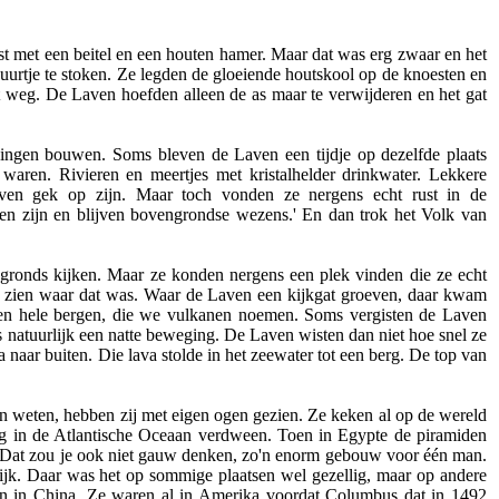
st met een beitel en een houten hamer. Maar dat was erg zwaar en het
uurtje te stoken. Ze legden de gloeiende houtskool op de knoesten en
weg. De Laven hoefden alleen de as maar te verwijderen en het gat
 gingen bouwen. Soms bleven de Laven een tijdje op dezelfde plaats
 waren. Rivieren en meertjes met kristalhelder drinkwater. Lekkere
Laven gek op zijn. Maar toch vonden ze nergens echt rust in de
en zijn en blijven bovengrondse wezens.' En dan trok het Volk van
ngronds kijken. Maar ze konden nergens een plek vinden die ze echt
 zien waar dat was. Waar de Laven een kijkgat groeven, daar kwam
den hele bergen, die we vulkanen noemen. Soms vergisten de Laven
 natuurlijk een natte beweging. De Laven wisten dan niet hoe snel ze
aar buiten. Die lava stolde in het zeewater tot een berg. De top van
en weten, hebben zij met eigen ogen gezien. Ze keken al op de wereld
ag in de Atlantische Oceaan verdween. Toen in Egypte de piramiden
. Dat zou je ook niet gauw denken, zo'n enorm gebouw voor één man.
jk. Daar was het op sommige plaatsen wel gezellig, maar op andere
en in China. Ze waren al in Amerika voordat Columbus dat in 1492