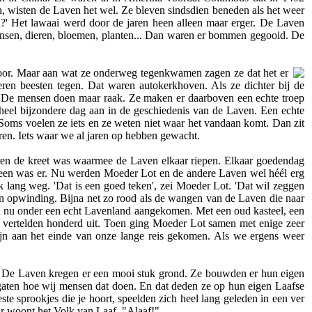
n, wisten de Laven het wel. Ze bleven sindsdien beneden als het weer
n?' Het lawaai werd door de jaren heen alleen maar erger. De Laven
ensen, dieren, bloemen, planten... Dan waren er bommen gegooid. De
jk voor. Maar aan wat ze onderweg tegenkwamen zagen ze dat het er
ren beesten tegen. Dat waren autokerkhoven. Als ze dichter bij de
 'De mensen doen maar raak. Ze maken er daarboven een echte troep
heel bijzondere dag aan in de geschiedenis van de Laven. Een echte
Soms voelen ze iets en ze weten niet waar het vandaan komt. Dan zit
uren. Iets waar we al jaren op hebben gewacht.
l jaren de kreet was waarmee de Laven elkaar riepen. Elkaar goedendag
dereen was er. Nu werden Moeder Lot en de andere Laven wel héél erg
 lang weg. 'Dat is een goed teken', zei Moeder Lot. 'Dat wil zeggen
an opwinding. Bijna net zo rood als de wangen van de Laven die naar
n nu onder een echt Lavenland aangekomen. Met een oud kasteel, een
st vertelden honderd uit. Toen ging Moeder Lot samen met enige zeer
ijn aan het einde van onze lange reis gekomen. Als we ergens weer
te. De Laven kregen er een mooi stuk grond. Ze bouwden er hun eigen
 gaten hoe wij mensen dat doen. En dat deden ze op hun eigen Laafse
te sprookjes die je hoort, speelden zich heel lang geleden in een ver
ar woont het Volk van Laaf. "Alaaf!"