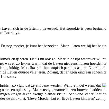
 Laven zich in de Efteling gevestigd. Het sprookje is geen bestaand
het Loerhuys.
t. En nog mooier, je kunt het bezoeken. Maar... laten we bij het begin
kimo's en ijsberen. Dat is nu ook zo. Maar in de tijd waarover wij nu
et was er zo lekker warm, dat de Laven niet eens huizen hoefden te
en gelukkig. Met elkaar, in hun tropisch paradijs aan de Noordpool.
 de Laven duurde vele jaren. Zolang, dat er geen eind aan scheen te
r Lot soms.
lugger. Zó vlug, dat ze erg bang werden. Want je moet weten, dat
ig naar een oplossing. Maar stevige, warme huizen bouwen hadden de
migen kregen al een akelige blauwe kleur. Toen vond Vader Laaf de
der de aardkorst. 'Lieve Moeder Lot en lieve Laven kinderen' zei hij,