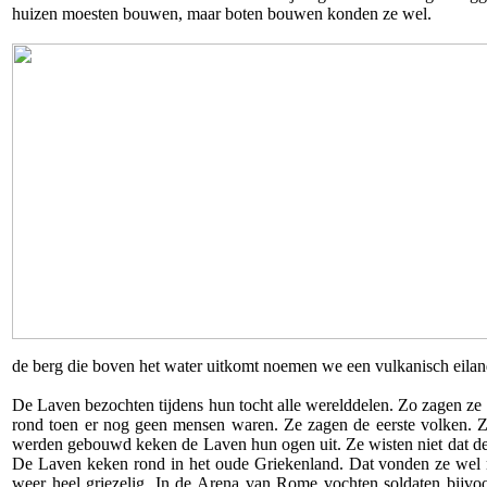
huizen moesten bouwen, maar boten bouwen konden ze wel.
de berg die boven het water uitkomt noemen we een vulkanisch eilan
De Laven bezochten tijdens hun tocht alle werelddelen. Zo zagen ze 
rond toen er nog geen mensen waren. Ze zagen de eerste volken. Z
werden gebouwd keken de Laven hun ogen uit. Ze wisten niet dat de
De Laven keken rond in het oude Griekenland. Dat vonden ze wel m
weer heel griezelig. In de Arena van Rome vochten soldaten bijv