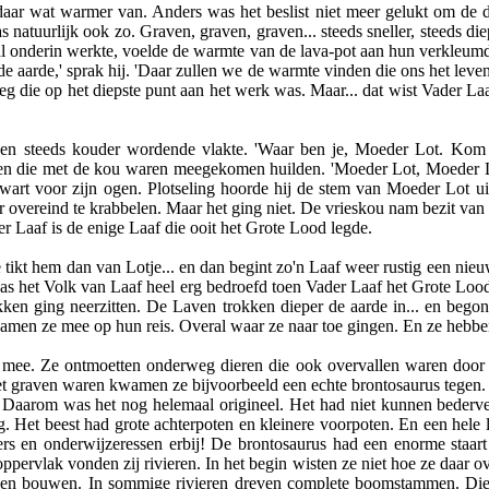
ar wat warmer van. Anders was het beslist niet meer gelukt om de d
natuurlijk ook zo. Graven, graven, graven... steeds sneller, steeds die
l onderin werkte, voelde de warmte van de lava-pot aan hun verkleumde
de aarde,' sprak hij. 'Daar zullen we de warmte vinden die ons het lev
 die op het diepste punt aan het werk was. Maar... dat wist Vader Laaf
e en steeds kouder wordende vlakte. 'Waar ben je, Moeder Lot. Kom
en die met de kou waren meegekomen huilden. 'Moeder Lot, Moeder Lo
wart voor zijn ogen. Plotseling hoorde hij de stem van Moeder Lot uit
 overeind te krabbelen. Maar het ging niet. De vrieskou nam bezit van 
r Laaf is de enige Laaf die ooit het Grote Lood legde.
tikt hem dan van Lotje... en dan begint zo'n Laaf weer rustig een nieu
was het Volk van Laaf heel erg bedroefd toen Vader Laaf het Grote Lood
kken ging neerzitten. De Laven trokken dieper de aarde in... en beg
amen ze mee op hun reis. Overal waar ze naar toe gingen. En ze hebben
 mee. Ze ontmoetten onderweg dieren die ook overvallen waren door 
t graven waren kwamen ze bijvoorbeeld een echte brontosaurus tegen. E
. Daarom was het nog helemaal origineel. Het had niet kunnen bederv
g. Het beest had grote achterpoten en kleinere voorpoten. En een hele
jzers en onderwijzeressen erbij! De brontosaurus had een enorme staa
oppervlak vonden zij rivieren. In het begin wisten ze niet hoe ze daar 
ggen bouwen. In sommige rivieren dreven complete boomstammen. Die 