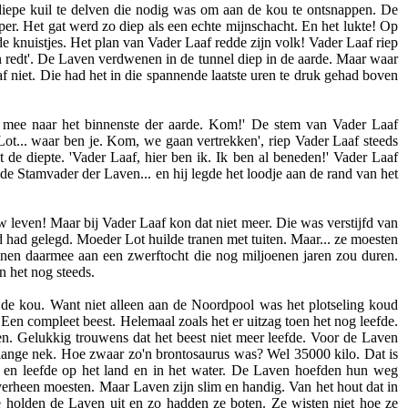
iepe kuil te delven die nodig was om aan de kou te ontsnappen. De
per. Het gat werd zo diep als een echte mijnschacht. En het lukte! Op
 knuistjes. Het plan van Vader Laaf redde zijn volk! Vader Laaf riep
en redt'. De Laven verdwenen in de tunnel diep in de aarde. Maar waar
 niet. Die had het in die spannende laatste uren te druk gehad boven
 mee naar het binnenste der aarde. Kom!' De stem van Vader Laaf
t... waar ben je. Kom, we gaan vertrekken', riep Vader Laaf steeds
 de diepte. 'Vader Laaf, hier ben ik. Ik ben al beneden!' Vader Laaf
de Stamvader der Laven... en hij legde het loodje aan de rand van het
w leven! Maar bij Vader Laaf kon dat niet meer. Die was verstijfd van
 had gelegd. Moeder Lot huilde tranen met tuiten. Maar... ze moesten
onnen daarmee aan een zwerftocht die nog miljoenen jaren zou duren.
 het nog steeds.
de kou. Want niet alleen aan de Noordpool was het plotseling koud
en compleet beest. Helemaal zoals het er uitzag toen het nog leefde.
en. Gelukkig trouwens dat het beest niet meer leefde. Voor de Laven
 lange nek. Hoe zwaar zo'n brontosaurus was? Wel 35000 kilo. Dat is
rt en leefde op het land en in het water. De Laven hoefden hun weg
overheen moesten. Maar Laven zijn slim en handig. Van het hout dat in
holden de Laven uit en zo hadden ze boten. Ze wisten niet hoe ze