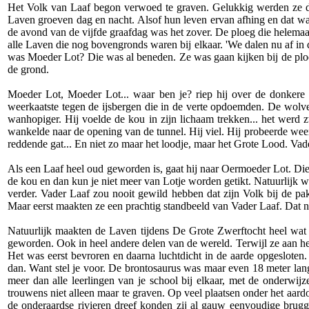
Het Volk van Laaf begon verwoed te graven. Gelukkig werden ze da
Laven groeven dag en nacht. Alsof hun leven ervan afhing en dat was 
de avond van de vijfde graafdag was het zover. De ploeg die helemaa
alle Laven die nog bovengronds waren bij elkaar. 'We dalen nu af in 
was Moeder Lot? Die was al beneden. Ze was gaan kijken bij de ploeg
de grond.
Moeder Lot, Moeder Lot... waar ben je? riep hij over de donker
weerkaatste tegen de ijsbergen die in de verte opdoemden. De wolv
wanhopiger. Hij voelde de kou in zijn lichaam trekken... het werd z
wankelde naar de opening van de tunnel. Hij viel. Hij probeerde weer
reddende gat... En niet zo maar het loodje, maar het Grote Lood. Vade
Als een Laaf heel oud geworden is, gaat hij naar Oermoeder Lot. Die 
de kou en dan kun je niet meer van Lotje worden getikt. Natuurlijk 
verder. Vader Laaf zou nooit gewild hebben dat zijn Volk bij de pa
Maar eerst maakten ze een prachtig standbeeld van Vader Laaf. Dat n
Natuurlijk maakten de Laven tijdens De Grote Zwerftocht heel wat
geworden. Ook in heel andere delen van de wereld. Terwijl ze aan he
Het was eerst bevroren en daarna luchtdicht in de aarde opgesloten
dan. Want stel je voor. De brontosaurus was maar even 18 meter lan
meer dan alle leerlingen van je school bij elkaar, met de onderwi
trouwens niet alleen maar te graven. Op veel plaatsen onder het aard
de onderaardse rivieren dreef konden zij al gauw eenvoudige bru