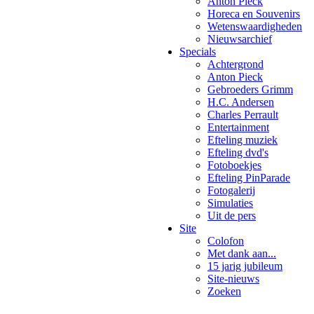
Anton Pieck
Horeca en Souvenirs
Wetenswaardigheden
Nieuwsarchief
Specials
Achtergrond
Anton Pieck
Gebroeders Grimm
H.C. Andersen
Charles Perrault
Entertainment
Efteling muziek
Efteling dvd's
Fotoboekjes
Efteling PinParade
Fotogalerij
Simulaties
Uit de pers
Site
Colofon
Met dank aan...
15 jarig jubileum
Site-nieuws
Zoeken