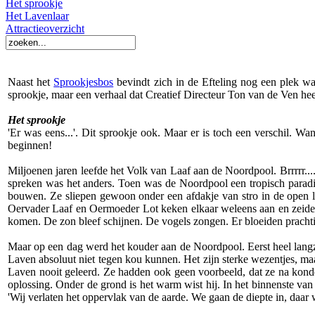
Het sprookje
Het Lavenlaar
Attractieoverzicht
Naast het
Sprookjesbos
bevindt zich in de Efteling nog een plek wa
sprookje, maar een verhaal dat Creatief Directeur Ton van de Ven he
Het sprookje
'Er was eens...'. Dit sprookje ook. Maar er is toch een verschil. Wan
beginnen!
Miljoenen jaren leefde het Volk van Laaf aan de Noordpool. Brrrrr...
spreken was het anders. Toen was de Noordpool een tropisch paradi
bouwen. Ze sliepen gewoon onder een afdakje van stro in de open lu
Oervader Laaf en Oermoeder Lot keken elkaar weleens aan en zeiden 
komen. De zon bleef schijnen. De vogels zongen. Er bloeiden prachti
Maar op een dag werd het kouder aan de Noordpool. Eerst heel langz
Laven absoluut niet tegen kou kunnen. Het zijn sterke wezentjes, 
Laven nooit geleerd. Ze hadden ook geen voorbeeld, dat ze na kon
oplossing. Onder de grond is het warm wist hij. In het binnenste van
'Wij verlaten het oppervlak van de aarde. We gaan de diepte in, daar 