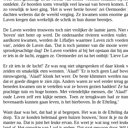
ontdekte. Ze hoorden soms vreselijk veel lawaai van boven komen. Da
zo vreselijk te keer ging. 'Het is weer herrie boven' zei Oermoed
dachten weleens dat de wereld verging. Ze kwamen soms enorme gate
Laven kregen dan werkelijk de schrik in hun dunne beentjes.
De Laven werden trouwens toch niet vrolijker de laatste jaren. Niet
'boven' niet beter op werd. De onderaardse rivieren werden vuile
aardkorst kwamen, werden de Liflafjes waarmee Laven zich voeden 
van', zeiden de Laven dan. 'Dat is toch jammer van die mooie were
sprookjesachtige dag! De Laven voelden al bij het opstaan dat hij 
er iets in de lucht, zeggen ze. Oermoeder zei na het ontbijt: 'Lieve 
Er zit iets in de lucht!' Ze was nog niet uitgesproken of daar klonk
zeiden en smakelijk eten wensten. 'Alaaf!' 'Er is toch geen Laaf b
nieuwsgierig. 'Alaaf!' klonk het weer. De beste klimmers werden na
dat er goede dingen te zien zijn. Anders waren ze wel eerder terug
beneden kwamen om te vertellen wat ze boven gezien hadden! Ze hak
prachtige tuin en hoge bomen. Met vriendelijke mensen, die 'Alaaf!
oude Laven zelf een kijkje nemen. Toen ze terugkwam had ze trane
bovenaards kunnen gaan leven, is het hierboven. In de Efteling.'
Want daar was het, dat had je al begrepen. Het was in de Efteling 
dorp. 'En ze konden helemaal geen huizen bouwen,' hoor ik je nu de
manier na. Dat is juist het leuke ervan. En weet je wat nog veel leu
land af. Het sprookje van Laaf is anders. Dat gaat gewoon door. Wil