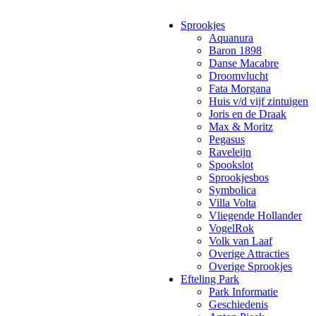
Sprookjes
Aquanura
Baron 1898
Danse Macabre
Droomvlucht
Fata Morgana
Huis v/d vijf zintuigen
Joris en de Draak
Max & Moritz
Pegasus
Raveleijn
Spookslot
Sprookjesbos
Symbolica
Villa Volta
Vliegende Hollander
VogelRok
Volk van Laaf
Overige Attracties
Overige Sprookjes
Efteling Park
Park Informatie
Geschiedenis